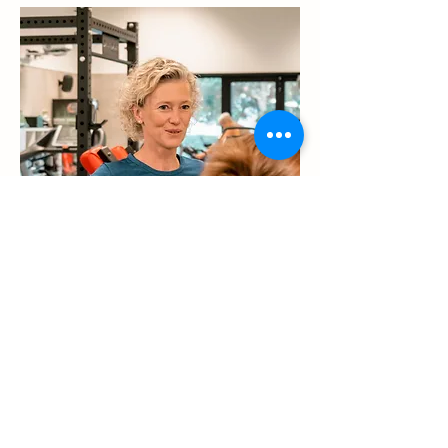
Marijke Vleeschouwers
Personal Trainer, Pedagogisch
diploma lesgeven
Core and Balance
Coaching fitheid na